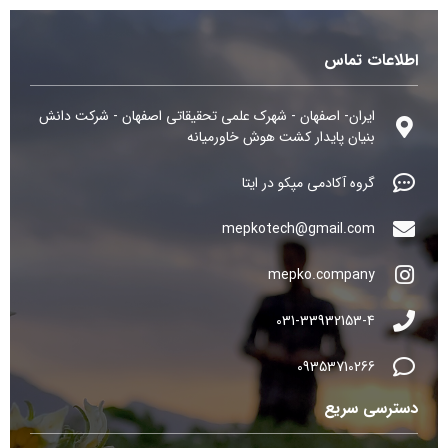
اطلاعات تماس
ایران- اصفهان - شهرک علمی تحقیقاتی اصفهان - شرکت دانش
بنیان پایدار کشت هوش خاورمیانه
گروه آکادمی مپکو در ایتا
mepkotech@gmail.com
mepko.company
031-33932153-4
09353710266
دسترسی سریع