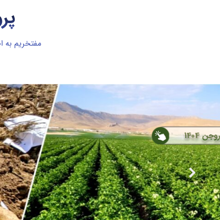
پر
مفتخریم به ا
اردستان 1404