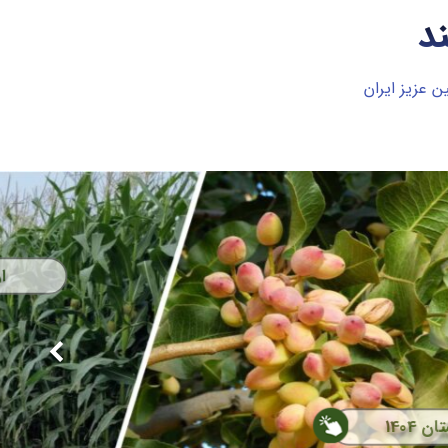
د
 عزیز ایران
هرمزآباد 1404