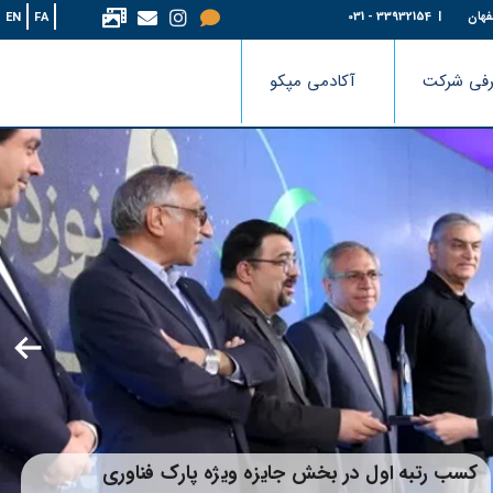
فهان
| 33932154 - 031
EN
FA
فی شرکت
آکادمی مپکو
کسب رتبه اول در بخش جایزه ویژه پارک فناوری