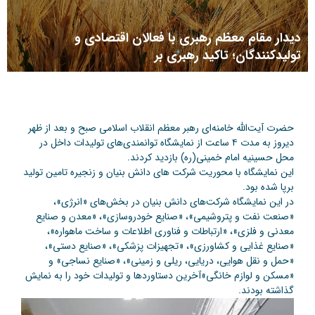
دیدار مقام معظم رهبری با فعالان اقتصادی و
تولیدکنندگان؛ تاکید رهبری بر
حضرت آیت‌الله خامنه‌ای رهبر معظم انقلاب اسلامی صبح و بعد از ظهر
دیروز به مدت ۴ ساعت از نمایشگاه توانمندی‌های تولیدات داخل در
محل حسینیه امام خمینی(ره) بازدید کردند.
این نمایشگاه با محوریت شرکت های دانش بنیان و زنجیره تامین تولید
برپا شده بود.
در این نمایشگاه شرکت‌های دانش بنیان در بخش‌های «انرژی»،
«صنعت نفت و پتروشیمی»، «صنایع خودروسازی»، «معدن و صنایع
معدنی و فلزی»، «ارتباطات و فناوری اطلاعات و ساخت ماهواره»،
«صنایع غذایی و کشاورزی»، «تجهیزات پزشکی»، «صنایع دستی»،
«حمل و نقل هوایی، دریایی، ریلی و زمینی»، «صنایع نساجی» و
«مسکن و لوازم خانگی»آخرین دستاوردها و تولیدات خود را به نمایش
گذاشته بودند.