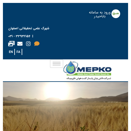
ورود به سامانه
باباحیدر
شهرک علمی تحقیقاتی اصفهان
| 33932154 - 031
EN
FA