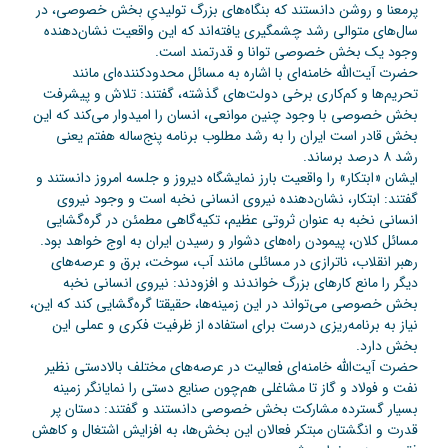
پرمعنا و روشن دانستند که بنگاه‌های بزرگ تولیدیِ بخش خصوصی، در
سال‌های متوالی رشد چشمگیری یافته‌اند که این واقعیت نشان‌دهنده
وجود یک بخش خصوصی توانا و قدرتمند است.
حضرت آیت‌الله خامنه‌ای با اشاره به مسائل محدودکننده‌ای مانند
تحریم‌ها و کم‌کاری برخی دولت‌های گذشته، گفتند: تلاش و پیشرفت
بخش خصوصی با وجود چنین موانعی، انسان را امیدوار می‌کند که این
بخش قادر است ایران را به رشد مطلوب برنامه پنج‌ساله هفتم یعنی
رشد ۸ درصد برساند.
ایشان «ابتکار» را واقعیت بارز نمایشگاه دیروز و جلسه امروز دانستند و
گفتند: ابتکار، نشان‌دهنده نیروی انسانی نخبه است و وجود نیروی
انسانی نخبه به عنوان ثروتی عظیم، تکیه‌گاهی مطمئن در گره‌گشایی
مسائل کلان، پیمودن راه‌های دشوار و رسیدن ایران به اوج خواهد بود.
رهبر انقلاب، ناترازی در مسائلی مانند آب، سوخت، برق و عرصه‌های
دیگر را مانع کارهای بزرگ خواندند و افزودند: نیروی انسانی نخبه
بخش خصوصی می‌تواند در این زمینه‌ها، حقیقتا گره‌گشایی کند که این،
نیاز به برنامه‌ریزی درست برای استفاده از ظرفیت فکری و عملی این
بخش دارد.
حضرت آیت‌الله خامنه‌ای فعالیت در عرصه‌های مختلف بالادستی نظیر
نفت و فولاد و گاز تا مشاغلی هم‌چون صنایع دستی را نمایانگر زمینه
بسیار گسترده مشارکت بخش خصوصی دانستند و گفتند: دستان پر
قدرت و انگشتان مبتکر فعالان این بخش‌ها، به افزایش اشتغال و کاهش