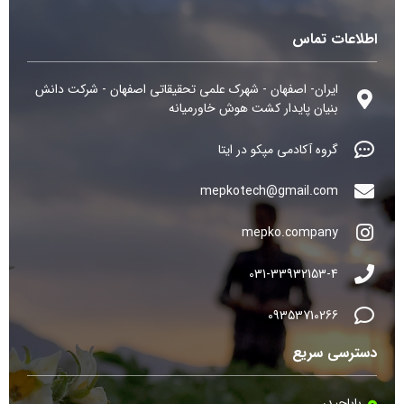
اطلاعات تماس
ایران- اصفهان - شهرک علمی تحقیقاتی اصفهان - شرکت دانش
بنیان پایدار کشت هوش خاورمیانه
گروه آکادمی مپکو در ایتا
mepkotech@gmail.com
mepko.company
031-33932153-4
09353710266
دسترسی سریع
باباحیدر