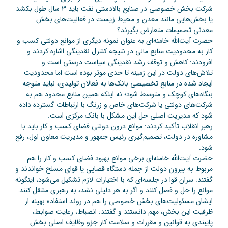
شرکت بخش خصوصی در صنایع بالادستی نفت باید ۳ سال طول بکشد
یا بخش‌هایی مانند معدن و محیط زیست در فعالیت‌های بخش
معدنی تصمیمات متعارض بگیرند؟
حضرت آیت‌الله خامنه‌ای به عنوان نمونه دیگری از موانع دولتی کسب و
کار به محدودیت منابع مالی در نتیجه کنترل نقدینگی اشاره کردند و
افزودند: کاهش و توقف رشد نقدینگی سیاست درستی است و
تلاش‌های دولت در این زمینه تا حدی موثر بوده است اما محدودیت
ایجاد شده در منابع تخصیصی بانک‌ها به فعالان تولیدی، نباید متوجه
بنگاه‌‌های کوچک و متوسط شود؛ نه اینکه همین منابع محدود هم به
شرکت‌های دولتی یا شرکت‌های خاص و زرنگ با ارتباطات گسترده داده
شود که مدیریت اصلی حل این مشکل با بانک مرکزی است.
رهبر انقلاب تأکید کردند: موانع درون دولتی فضای کسب و کار باید با
مشاوره در دولت، تصمیم‌گیری رئیس جمهور و مدیریت معاون اول، رفع
شود.
حضرت آیت‌الله خامنه‌ای برخی موانع بهبود فضای کسب و کار را هم
مربوط به بیرون دولت از جمله دستگاه قضایی یا قوای مسلح خواندند و
گفتند: سران قوا در جلسه‌ای که با اختیارات لازم تشکیل می‌شود، اینگونه
موانع را حل و فصل کنند و اگر به هر دلیلی نشد، به رهبری منتقل کنند.
ایشان مسئولیت‌های بخش خصوصی را هم در روند استفاده بهینه از
ظرفیت این بخش، مهم دانستند و گفتند: انضباط، رعایت ضوابط،
پایبندی به قوانین و مقررات و سلامت کار جزو وظایف اصلی بخش