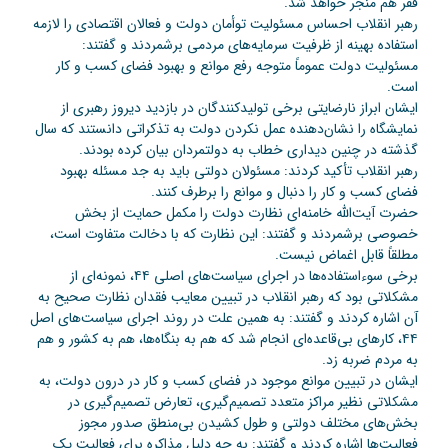
فقر هم منجر خواهد شد.
رهبر انقلاب احساس مسئولیت توأمان دولت و فعالان اقتصادی را لازمه
استفاده بهینه از ظرفیت سرمایه‌های مردمی برشمردند و گفتند:
مسئولیت دولت عموماً متوجه رفع موانع و بهبود فضای کسب و کار
است.
ایشان ابراز نارضایتی برخی تولیدکنندگان در بازدید دیروز رهبری از
نمایشگاه را نشان‌دهنده عمل نکردن دولت به تذکراتی دانستند که سال
گذشته در چنین دیداری خطاب به دولتمردان بیان کرده بودند.
رهبر انقلاب تأکید کردند: مسئولان دولتی باید به جد مسئله بهبود
فضای کسب و کار را دنبال و موانع را برطرف کنند.
حضرت آیت‌الله خامنه‌ای نظارت دولت را مکمل حمایت از بخش
خصوصی برشمردند و گفتند: این نظارت که با دخالت متفاوت است،
مطلقاً قابل اغماض نیست.
برخی سوءاستفاده‌ها در اجرای سیاست‌های اصلی ۴۴، نمونه‌ای از
مشکلاتی بود که رهبر انقلاب در تبیین معایب فقدان نظارت صحیح به
آن اشاره کردند و گفتند: به همین علت در روند اجرای سیاست‌های اصل
۴۴، کارهای بی‌قاعده‌ای انجام شد که هم به بنگاه‌ها، هم به کشور و هم
به مردم ضربه زد.
ایشان در تبیین موانع موجود در فضای کسب و کار در درون دولت، به
مشکلاتی نظیر مراکز متعدد تصمیم‌گیری، تعارض تصمیم‌گیری در
بخش‌های مختلف دولتی و طول کشیدن بی‌منطق صدور مجوز
فعالیت‌ها اشاره کردند و گفتند: به چه دلیل مذاکره برای فعالیت یک