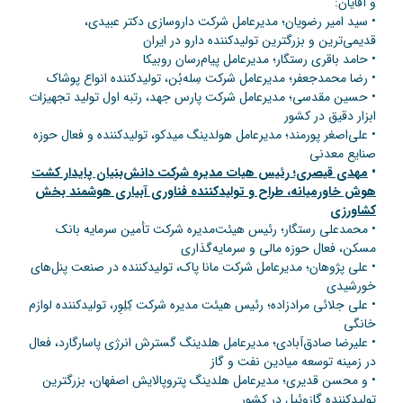
و آقایان:
• سید امیر رضویان؛ مدیرعامل شرکت داروسازی دکتر عبیدی،
قدیمی‌ترین و بزرگترین تولیدکننده دارو در ایران
• حامد باقری رستگار؛ مدیرعامل پیام‌رسان روبیکا
• رضا محمدجعفر؛ مدیرعامل شرکت سِله‌بُن، تولیدکننده انواع پوشاک
• حسین مقدسی؛ مدیرعامل شرکت پارس جهد، رتبه اول تولید تجهیزات
ابزار دقیق در کشور
• علی‌اصغر پورمند؛ مدیرعامل هولدینگ میدکو، تولیدکننده و فعال حوزه
صنایع معدنی
•
مهدی قیصری؛ رئیس هیات مدیره شرکت دانش‌بنیان پایدار کشت
هوش خاورمیانه، طراح و تولیدکننده فناوری آبیاری هوشمند بخش
کشاورزی
• محمدعلی رستگار؛ رئیس هیئت‌مدیره شرکت تأمین سرمایه بانک
مسکن، فعال حوزه مالی و سرمایه‌گذاری
• علی پژوهان؛ مدیرعامل شرکت مانا پاک، تولیدکننده در صنعت پنل‌های
خورشیدی
• علی جلائی مرادزاده؛ رئیس هیئت مدیره شرکت کِلِوِر، تولیدکننده لوازم
خانگی
• علیرضا صادق‌آبادی؛ مدیرعامل هلدینگ گسترش انرژی پاسارگارد، فعال
در زمینه توسعه میادین نفت و گاز
• و محسن قدیری؛ مدیرعامل هلدینگ پتروپالایش اصفهان، بزرگترین
تولیدکننده گازوئیل در کشور