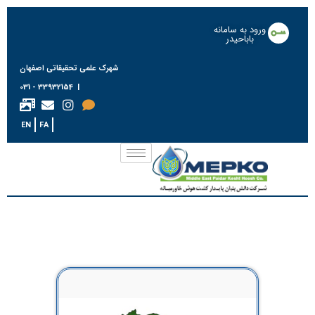
ورود به سامانه
باباحیدر
شهرک علمی تحقیقاتی اصفهان
| 33932154 - 031
EN
FA