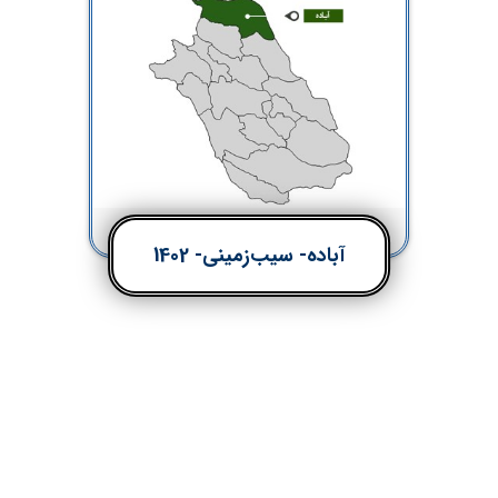
آباده- سیب‌زمینی- 1402