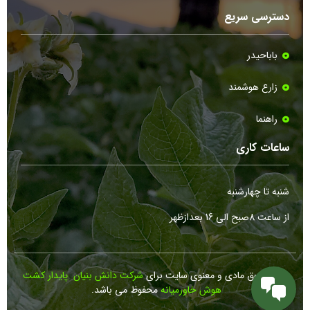
دسترسی سریع
باباحیدر
زارع هوشمند
راهنما
ساعات کاری
شنبه تا چهارشنبه
از ساعت 8صبح الی 16 بعدازظهر
کلیه حقوق مادی و معنوی سایت برای
شرکت دانش بنیان پایدار کشت
هوش خاورمیانه
محفوظ می باشد.