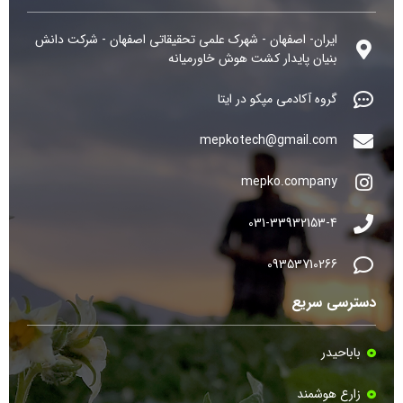
ایران- اصفهان - شهرک علمی تحقیقاتی اصفهان - شرکت دانش
بنیان پایدار کشت هوش خاورمیانه
گروه آکادمی مپکو در ایتا
mepkotech@gmail.com
mepko.company
031-33932153-4
09353710266
دسترسی سریع
باباحیدر
زارع هوشمند