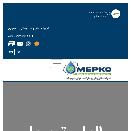
ورود به سامانه
باباحیدر
شهرک علمی تحقیقاتی اصفهان
| 33932154 - 031
EN
FA