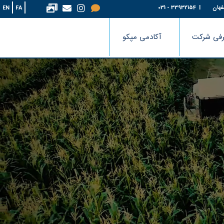
فهان
| 33932154 - 031
EN
FA
فی شرکت
آکادمی مپکو