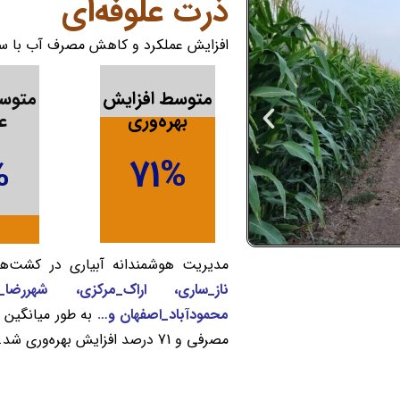
ذرت علوفه‌ای
افزایش عملکرد و کاهش مصرف آب با سام
متوسط افزایش
متوسط
بهره‌وری
ع
%
71
%
مدیریت هوشمندانه آبیاری در کشت‌
ناز_ساری، اراک_مرکزی، شهررضا_ا
محمودآباد_اصفهان و…
مصرفی و 71 درصد افزایش بهره‌وری شد.