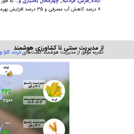
آباده_فارس، فرادنبه_ چهارمحال بختیاری و…
8 درصد کاهش آب مصرفی و 35 درصد افزایش بهره‌وری شد.
از مدیریت سنتی تا کشاورزی هوشمند
تجربه موفق از مدیریت هوشمند کشت‌های
ذرت، کلزا و