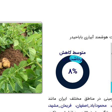
هوشمند آبیاری باباحیدر
متوسط کاهش
برداشت آب
8%
ینی در مناطق مختلف ایران مانند
، محمودآباد_اصفهان، فریمان_مشهد،