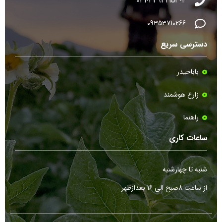
031-33932153-4
09353710266
دسترسی سریع
باباحیدر
زارع هوشمند
راهنما
ساعات کاری
شنبه تا چهارشنبه
از ساعت 8صبح الی 16 بعدازظهر