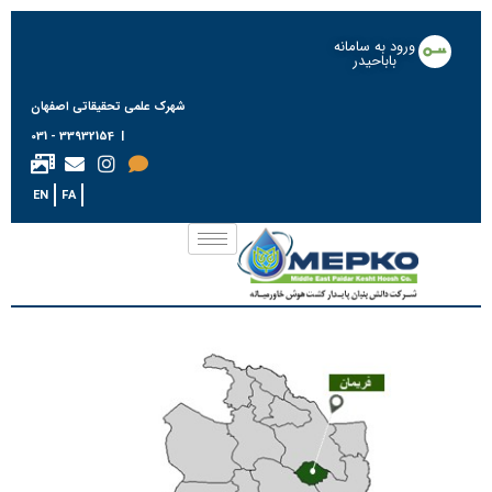
ورود به سامانه
باباحیدر
شهرک علمی تحقیقاتی اصفهان
| 33932154 - 031
EN
FA