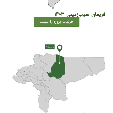
فریمان-سیب‌زمینی-1403
جزئیات پروژه را ببینید