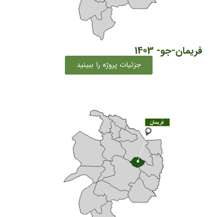
فریمان-جو- 1403
جزئیات پروژه را ببینید