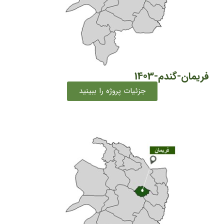
فریمان-گندم-1403
جزئیات پروژه را ببینید