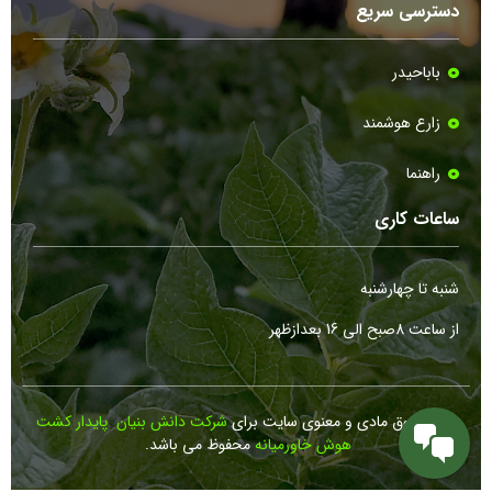
دسترسی سریع
باباحیدر
زارع هوشمند
راهنما
ساعات کاری
شنبه تا چهارشنبه
از ساعت 8صبح الی 16 بعدازظهر
کلیه حقوق مادی و معنوی سایت برای
شرکت دانش بنیان پایدار کشت
هوش خاورمیانه
محفوظ می باشد.