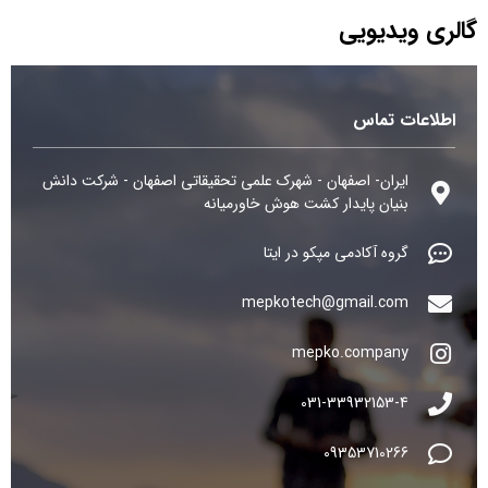
گالری ویدیویی
اطلاعات تماس
ایران- اصفهان - شهرک علمی تحقیقاتی اصفهان - شرکت دانش
بنیان پایدار کشت هوش خاورمیانه
گروه آکادمی مپکو در ایتا
mepkotech@gmail.com
mepko.company
031-33932153-4
09353710266