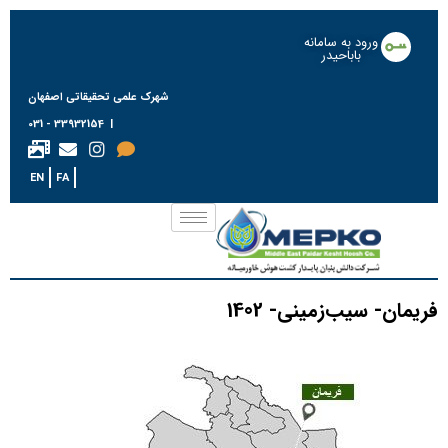
ورود به سامانه
باباحیدر
شهرک علمی تحقیقاتی اصفهان
| 33932154 - 031
EN
FA
فریمان- سیب‌زمینی- 1402