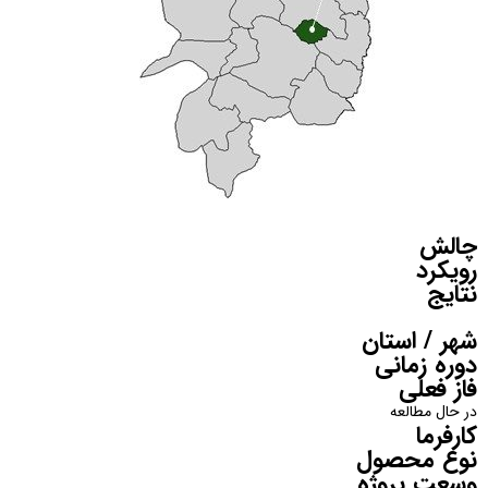
چالش
رویکرد
نتایج
شهر / استان
دوره زمانی
فاز فعلی
در حال مطالعه
کارفرما
نوع محصول
وسعت پروژه