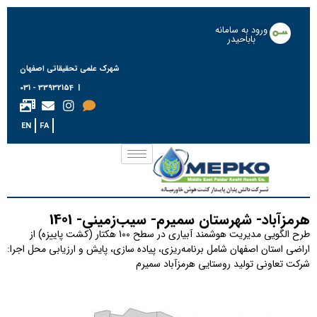
ورود به سامانه
باباحیدر
شهرک علمی تحقیقاتی اصفهان
| 33932154 - 031
EN
FA
هرمزآباد- شهرستان سمیرم- سیب‌زمینی- 1401
طرح الگویی مدیریت هوشمند آبیاری در سطح 100 هکتار (کشت پاییزه) از
اراضی استان اصفهان شامل برنامه‌ریزی، پیاده سازی، پایش و ارزیابی محل اجرا:
شرکت تعاونی تولید روستایی هرمزآباد سمیرم