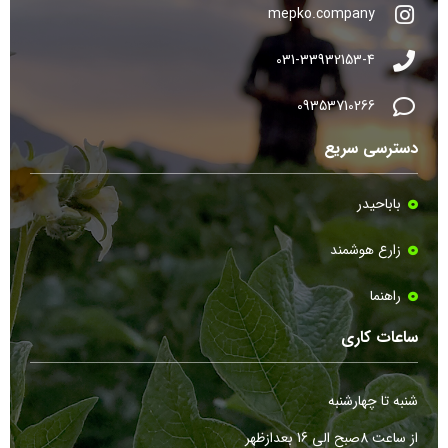
mepko.company
031-33932153-4
09353710266
دسترسی سریع
باباحیدر
زارع هوشمند
راهنما
ساعات کاری
شنبه تا چهارشنبه
از ساعت 8صبح الی 16 بعدازظهر