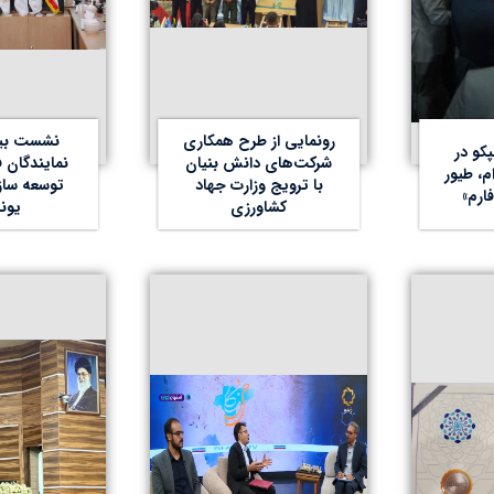
رونمایی از طرح همکاری
نشست بین‌
کو در
شرکت‌های دانش بنیان
نمایندگان فا
م، طیور
با ترویج وزارت جهاد
توسعه ساز
فارم»
کشاورزی
یون