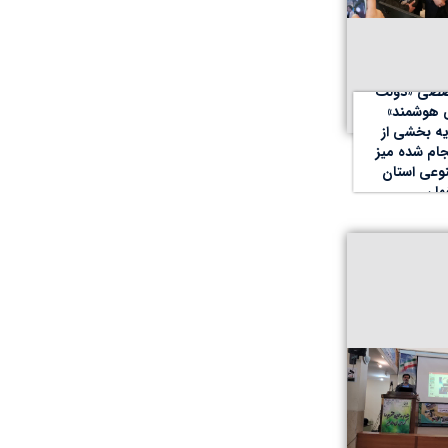
صی «دولت
 هوشمند»
ایه بخشی از
جام شده میز
عی استان
هان