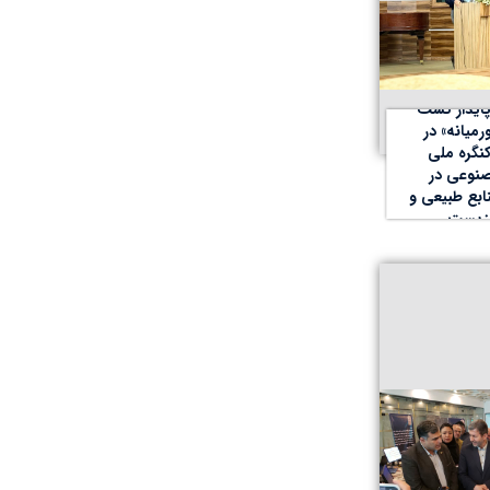
ایدار کشت
یانه» در
نگره ملی
وعی در
ابع طبیعی و
زیست