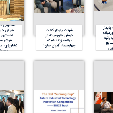
سخنرانی «پ
ایدار
شرکت پایدار کشت
هوش خاورم
میانه
هوش خاورمیانه در
نخستین ک
 رتبه
برنامه زنده شبکه
هوش مصن
نایع
چهارسیما، “ایران جان”
کشاورزی، من
وی
محیط‌