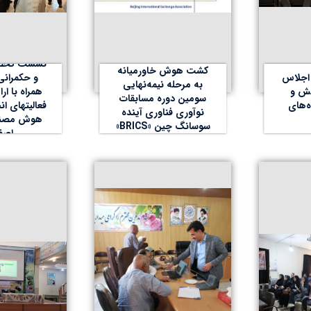
شرکت دانش‌بنیان پایدار
نشست تخص
کشت هوش خاورمیانه
اجلاس
و حکمرانی
به مرحله نیمه‌نهایی
هش و
همراه با ار
سومین دوره مسابقات
ه‌های
فعالیتهای ان
نوآوری فناوری آینده
هوش مصنو
سوسانگ چین «BRICS»
اصف
راه یافت.