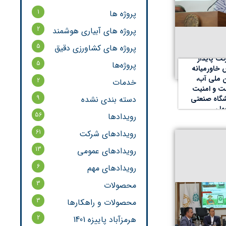
1
پروژه ها
2
پروژه های آبیاری هوشمند
5
پروژه های کشاورزی دقیق
ت پایدار
5
پروژه‌ها
اورمیانه
ن ملی آب،
2
خدمات
 و امنیت
9
شگاه صنعتی
دسته بندی نشده
هان
56
رویدادها
61
رویدادهای شرکت
13
رویدادهای عمومی
6
رویدادهای مهم
3
محصولات
3
محصولات و راهکارها
2
هرمزآباد پاییزه 1401