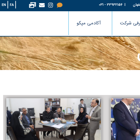
فهان
| 33932154 - 031
EN
FA
فی شرکت
آکادمی مپکو