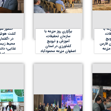
عه با
حضور شرک
برگزاری روز مزرعه با
ات،
کشت هوش خ
سازمان تحقیقات،
ویج
در «گفتما
آموزش و ترویج
ن فارس
محیط زیست
کشاورزی در استان
مزرعه
غذایی» دان
اصفهان مزرعه محمودآباد
اصف