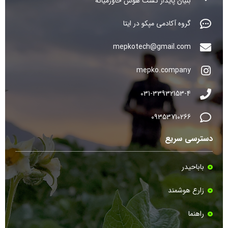
بنیان پایدار کشت هوش خاورمیانه
گروه آکادمی مپکو در ایتا
mepkotech@gmail.com
mepko.company
031-33932153-4
09353710266
دسترسی سریع
باباحیدر
زارع هوشمند
راهنما