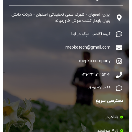
ایران- اصفهان - شهرک علمی تحقیقاتی اصفهان - شرکت دانش
بنیان پایدار کشت هوش خاورمیانه
گروه آکادمی مپکو در ایتا
mepkotech@gmail.com
mepko.company
031-33932153-4
09353710266
دسترسی سریع
باباحیدر
زارع هوشمند