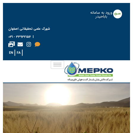
ورود به سامانه
باباحیدر
شهرک علمی تحقیقاتی اصفهان
| 33932154 - 031
EN
FA