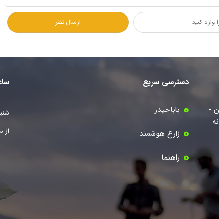
دسترسی سریع
ساع
ن -
باباحیدر
شنبه
ه
از ساعت 8صب
زارع هوشمند
راهنما