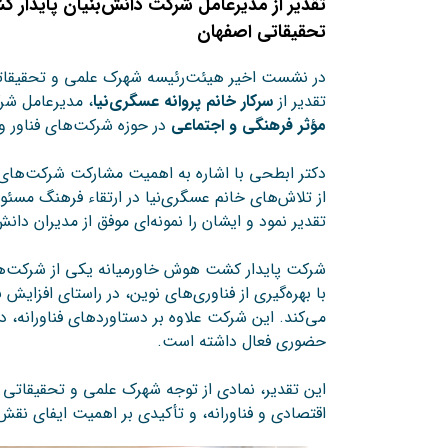
تقدیر از مدیرعامل شرکت دانش‌بنیان پایدار
تحقیقاتی اصفهان
در
نشست
اخیر
هیئت‌رئیسه
شهرک
علمی
و
تحقیقا
تقدیر
از
سرکار
خانم
پروانه
عسگری‌نیا
،
مدیرعامل
شر
مؤثر
فرهنگی
و
اجتماعی
در
حوزه
شرکت‌های
فناور
و
دکتر
ابطحی
با
اشاره
به
اهمیت
مشارکت
شرکت‌های
از
تلاش‌های
خانم
عسگری‌نیا
در
ارتقاء
فرهنگ
مسئول
تقدیر
نمود
و
ایشان
را
نمونه‌ای
موفق
از
مدیران
دانش
شرکت
پایدار
کشت
هوش
خاورمیانه
یکی
از
شرکت‌ه
با
بهره‌گیری
از
فناوری‌های
نوین،
در
راستای
افزایش
ب
می‌کند.
این
شرکت
علاوه
بر
دستاوردهای
فناورانه،
د
حضوری
فعال
داشته
است.
این
تقدیر،
نمادی
از
توجه
شهرک
علمی
و
تحقیقاتی
اقتصادی
و
فناورانه،
و
تأکیدی
بر
اهمیت
ایفای
نقش