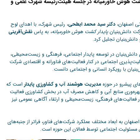
 کشت هوش خاورمیانه در جلسه هیئت‌رئیسه شهرک علمی و
تی
اصفهان،
دکتر
سید
محمد
ابطحی
،
رئیس
شهرک،
با
اهدای
لوح
کت
دانش‌بنیان
پایدار
کشت
هوش
خاورمیانه
،
به
پاس
نقش‌آفرینی
دانش‌بنیان
تجلیل
کرد.
دانش‌بنیان
در
توسعه
پایدار
اجتماعی،
فرهنگی
و
زیست‌محیطی،
یت‌پذیری
اجتماعی
در
کنار
فعالیت‌های
فناورانه
و
اقتصادی
شرکت
‌بنیان
با
رویکرد
انسانی
و
اجتماعی
دانست.
ای
پیشرو
در
حوزه
مدیریت
هوشمند
آب
و
کشاورزی
پایدار
است
که
هره‌وری
منابع
آبی
و
کاهش
مصرف
آب
در
بخش
کشاورزی
فعالیت
ر
فعالیت‌های
فرهنگی،
زیست‌محیطی
و
ارتقاء
آگاهی
عمومی
نیز
اصفهان
به
ابعاد
مختلف
عملکرد
شرکت‌های
فناور،
فراتر
از
جنبه‌های
مسئولیت
اجتماعی
توسط
فعالان
این
حوزه
است.