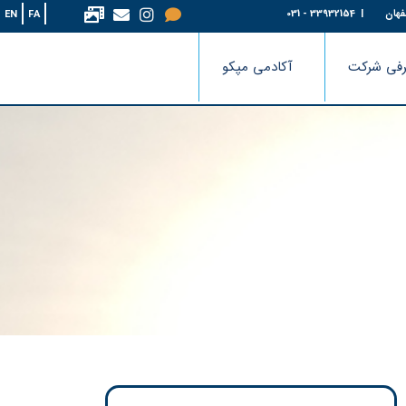
فهان
| 33932154 - 031
EN
FA
فی شرکت
آکادمی مپکو
ی و تحقیقاتی اصفهان