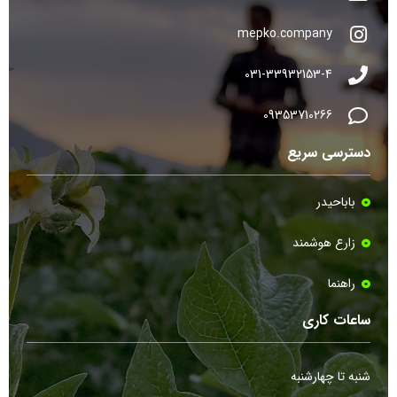
mepko.company
031-33932153-4
09353710266
دسترسی سریع
باباحیدر
زارع هوشمند
راهنما
ساعات کاری
شنبه تا چهارشنبه