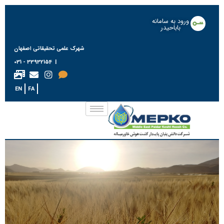
ورود به سامانه
باباحیدر
شهرک علمی تحقیقاتی اصفهان
| 33932154 - 031
EN
FA