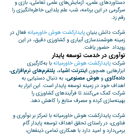
دستاورد‌های علمی، آزمایش‌های علمی تعاملی، بازی و
سرگرمی در این برنامه، شب علم یلدایی خاطره‌انگیزی را
رقم زد.
شرکت دانش بنیان
پایدارکشت هوش خاورمیانه
فعال در
زمینه هوشمندسازی آبیاری و کشاورزی دقیق، در این
رویداد حضور یافت.
نوآوری در خدمت توسعه پایدار
شرکت
پایدارکشت هوش خاورمیانه
با به‌کارگیری
ابزارهایی همچون
اینترنت اشیاء
،
پلتفرم‌های نرم‌افزاری
،
داده‌کاوی
و
هوش مصنوعی
، به دنبال دستیابی به
اهداف خود در زمینه توسعه پایدار است. این ابزار به
شرکت کمک می‌کنند تا فرآیندهای کشاورزی را
بهینه‌سازی کرده و مصرف منابع را کاهش دهد.
شرکت پایدارکشت هوش خاورمیانه با تمرکز بر نوآوری و
فناوری، در راستای تحقق اهداف توسعه پایدار گام
برمی‌دارد و امید دارد با همکاری تمامی ذینفعان،