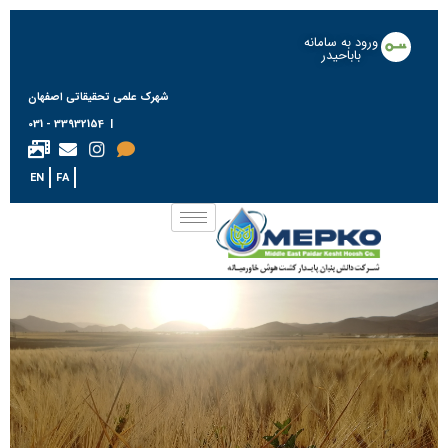
ورود به سامانه
باباحیدر
شهرک علمی تحقیقاتی اصفهان
| 33932154 - 031
EN
FA