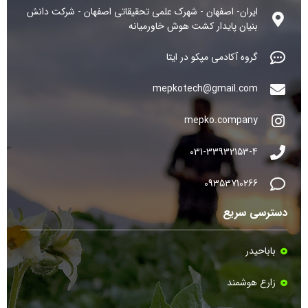
ایران- اصفهان - شهرک علمی تحقیقاتی اصفهان - شرکت دانش
بنیان پایدار کشت هوش خاورمیانه
گروه آکادمی مپکو در ایتا
mepkotech@gmail.com
mepko.company
031-33932153-4
09353710266
دسترسی سریع
باباحیدر
زارع هوشمند