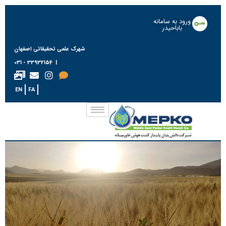
ورود به سامانه
باباحیدر
شهرک علمی تحقیقاتی اصفهان
| 33932154 - 031
EN
FA