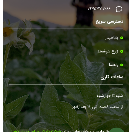
09353710266
دسترسی سریع
باباحیدر
زارع هوشمند
راهنما
ساعات کاری
شنبه تا چهارشنبه
از ساعت 8صبح الی 16 بعدازظهر
کلیه حقوق مادی و معنوی سایت برای
شرکت دانش بنیان پایدار کشت