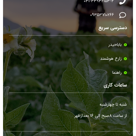
031-33932153-4
09353710266
دسترسی سریع
باباحیدر
زارع هوشمند
راهنما
ساعات کاری
شنبه تا چهارشنبه
از ساعت 8صبح الی 16 بعدازظهر