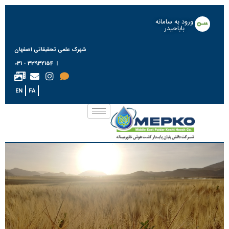
ورود به سامانه
باباحیدر
شهرک علمی تحقیقاتی اصفهان
| 33932154 - 031
EN
FA