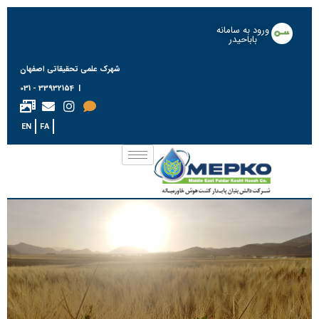
ورود به سامانه
باباحیدر
شهرک علمی تحقیقاتی اصفهان
| 33932154 - 031
EN
FA