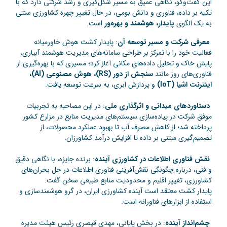
این گفت‌وگو، نگاهی عمیق به مسیر شکل‌گیری و رشد شرکتی دارد که با
تکیه بر داده، فناوری و دانش بومی، در حال تغییر چهره کشاورزی سنتی
به یک الگوی
پایدار، هوشمند و بهره‌ور
است.
معرفی شرکت و مسیر توسعه آن
: پایدار کشت هوش خاورمیانه
فعالیت خود را با تمرکز بر طراحی سامانه‌های مدیریت هوشمند آبیاری،
پایش خاک و تحلیل داده‌های مکانی آغاز کرد؛ مسیری که با بهره‌گیری از
فناوری‌های روز مانند
سنجش از دور (RS)، هوش مصنوعی (AI)،
اینترنت اشیا (IoT)
و پردازش ابری، به سرعت توسعه یافت.
دستاوردهای میدانی و اثرگذاری ملی
: در این مصاحبه به تجربیات
موفق شرکت در پیاده‌سازی سیستم‌های مدیریت منابع در مزارع کشور
پرداخته شد؛ از کاهش مصرف آب تا بهبود عملکرد محصولات، از
تصمیم‌گیری مبتنی بر داده تا افزایش درآمد کشاورزان.
نقش فناوری اطلاعات در کشاورزی آینده
: برنده جایزه، با نگاهی دقیق
و فنی، درباره چگونگی نقش‌آفرینی فناوری اطلاعات در حل بحران‌های
کشاورزی، تغییر اقلیم و محدودیت منابع طبیعی سخن گفت.
پایدار کشت معتقد است آینده کشاورزی ایران، در گرو هوشمندسازی و
استفاده از ابزارهای فناورانه است.
چشم‌انداز آینده
: در بخش پایانی، مهدی قیصری رئیس هیئت مدیره