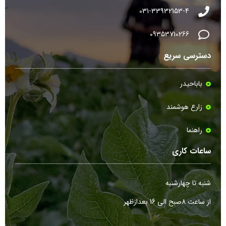
031-33932153-4
09353710266
دسترسی سریع
باباحیدر
زارع هوشمند
راهنما
ساعات کاری
شنبه تا چهارشنبه
از ساعت 8صبح الی 16 بعدازظهر