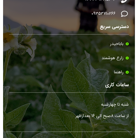
09353710266
دسترسی سریع
باباحیدر
زارع هوشمند
راهنما
ساعات کاری
شنبه تا چهارشنبه
از ساعت 8صبح الی 16 بعدازظهر