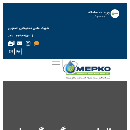
ورود به سامانه
باباحیدر
شهرک علمی تحقیقاتی اصفهان
| 33932154 - 031
EN
FA