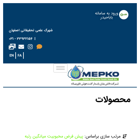
ورود به سامانه
باباحیدر
شهرک علمی تحقیقاتی اصفهان
| 33932154 - 031
EN
FA
محصولات
محصولات
مرتب سازی براساس:
پیش فرض
محبوبیت
میانگین رتبه