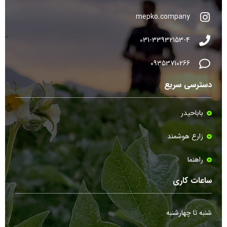
mepko.company
031-33932153-4
09353710266
دسترسی سریع
باباحیدر
زارع هوشمند
راهنما
ساعات کاری
شنبه تا چهارشنبه