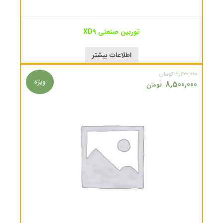
توربین صنعتی XD9
اطلاعات بیشتر
9,200,000
تومان
ویژه
8,500,000
تومان