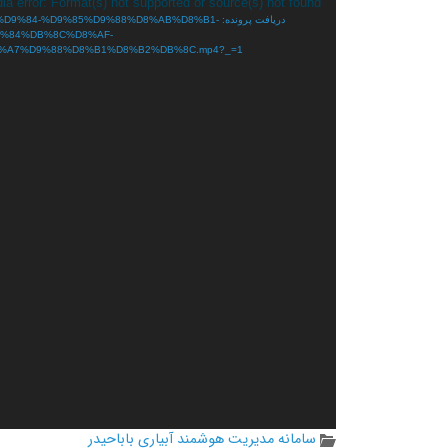
نمایشگر
ia error: Format(s) not supported or source(s) not found
دریافت پرونده: 4-%D9%85%D9%88%D8%AB%D8%B1
ویدیو
%84%DB%8C%D8%AF-
A7%D9%88%D8%B1%D8%B2%DB%8C.mp4?_=1
سامانه مدیریت هوشمند آبیاری باباحیدر