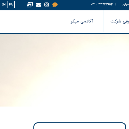
فهان
| 33932154 - 031
EN
FA
فی شرکت
آکادمی مپکو