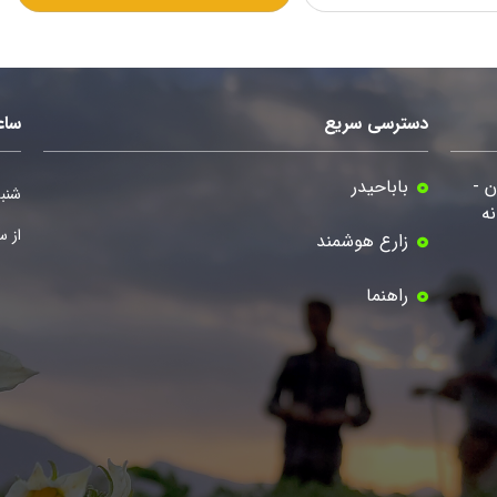
دسترسی سریع
ساع
ن -
باباحیدر
شنبه
ه
از ساعت 8صب
زارع هوشمند
راهنما