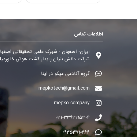
اطلاعات تماس
ایران- اصفهان - شهرک علمی تحقیقاتی اصفها
شرکت دانش بنیان پایدار کشت هوش خاورمیان
گروه آکادمی مپکو در ایتا
mepkotech@gmail.com
mepko.company
031-33932153-4
09353710266