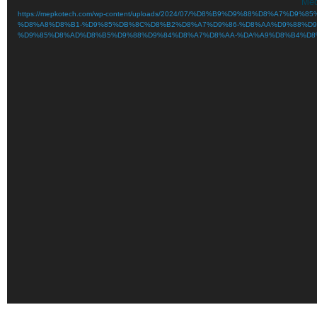
Med
https://mepkotech.com/wp-content/uploads/2024/07/%D8%B9%D9%88%D8%A7%D9%85%D9%8-
%D8%A8%D8%B1-%D9%85%DB%8C%D8%B2%D8%A7%D9%86-%D8%AA%D9%88%D9
%D9%85%D8%AD%D8%B5%D9%88%D9%84%D8%A7%D8%AA-%DA%A9%D8%B4%D8%