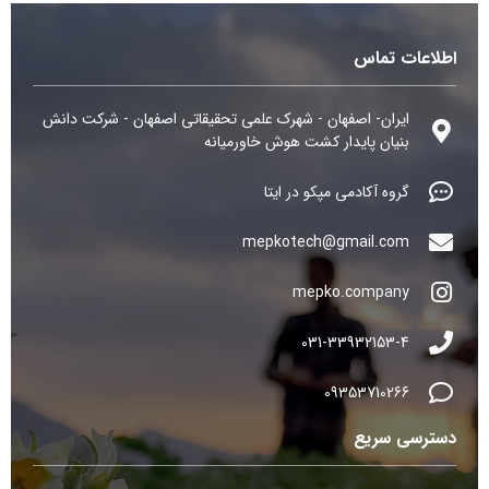
ا
ز
5
اطلاعات تماس
ایران- اصفهان - شهرک علمی تحقیقاتی اصفهان - شرکت دانش
بنیان پایدار کشت هوش خاورمیانه
گروه آکادمی مپکو در ایتا
mepkotech@gmail.com
mepko.company
031-33932153-4
09353710266
دسترسی سریع