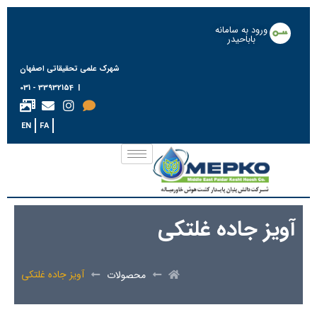
ورود به سامانه
باباحیدر
شهرک علمی تحقیقاتی اصفهان
| 33932154 - 031
EN
FA
آویز جاده غلتکی
آویز جاده غلتکی
محصولات