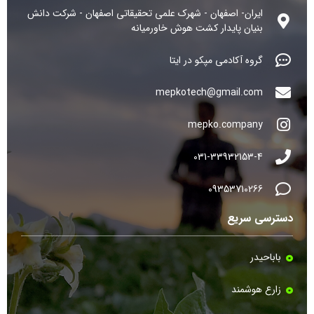
ایران- اصفهان - شهرک علمی تحقیقاتی اصفهان - شرکت دانش
بنیان پایدار کشت هوش خاورمیانه
گروه آکادمی مپکو در ایتا
mepkotech@gmail.com
mepko.company
031-33932153-4
09353710266
دسترسی سریع
باباحیدر
زارع هوشمند