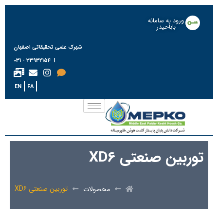
ورود به سامانه
باباحیدر
شهرک علمی تحقیقاتی اصفهان
| 33932154 - 031
EN
FA
توربین صنعتی XD6
توربین صنعتی XD6
محصولات