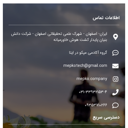
اطلاعات تماس
ایران- اصفهان - شهرک علمی تحقیقاتی اصفهان - شرکت دانش
بنیان پایدار کشت هوش خاورمیانه
گروه آکادمی مپکو در ایتا
mepkotech@gmail.com
mepko.company
031-33932153-4
09353710266
دسترسی سریع