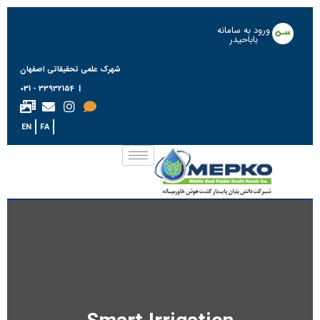
ورود به سامانه
باباحیدر
شهرک علمی تحقیقاتی اصفهان
| 33932154 - 031
EN
FA